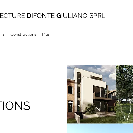
TECTURE
D
IFONTE
G
IULIANO SPRL
ons
Constructions
Plus
IONS