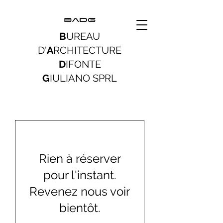
B
UREAU
D'
A
RCHITECTURE
D
IFONTE
G
IULIANO SPRL
Rien à réserver
pour l'instant.
Revenez nous voir
bientôt.